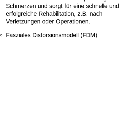
Schmerzen und sorgt für eine schnelle und
erfolgreiche Rehabilitation, z.B. nach
Verletzungen oder Operationen.
Fasziales Distorsionsmodell (FDM)
Schmerztherapie nach
Liebscher & Bracht
Schröpftherapie
Dorn-Breuss
Therapie
Sportmassagen & Entspannungsmassagen
Kinesiologisches Taping
Durch das nahtlose Zusammenspiel von
Therapie und Training bist du einfach
schneller wieder auf dem Damm.